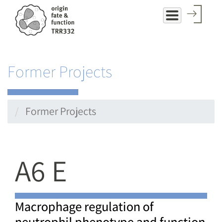
Direkt
zum
Inhalt
Former Projects
Former Projects
A6 E
Macrophage regulation of
neutrophil phenotype and function